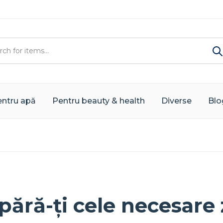
ntru apă
Pentru beauty & health
Diverse
Blo
pără-ți cele necesare 