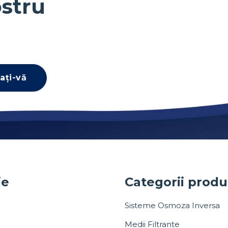
stru
ați-vă
ie
Categorii prod
Sisteme Osmoza Inversa
Medii Filtrante