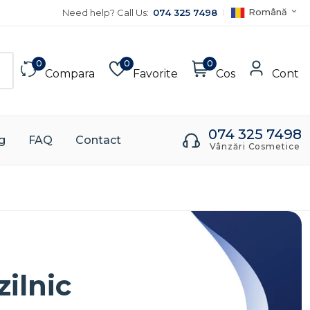
Română
Need help? Call Us:
074 325 7498
0
0
0
Compara
Favorite
Cos
Cont
074 325 7498
g
FAQ
Contact
Vânzări Cosmetice
zilnic