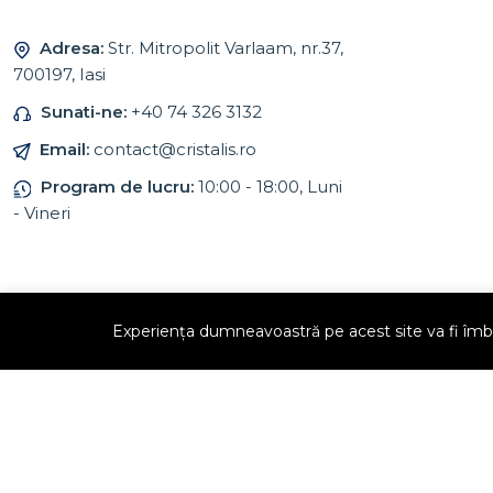
Adresa:
Str. Mitropolit Varlaam, nr.37,
700197, Iasi
Sunati-ne:
+40 74 326 3132
Email:
contact@cristalis.ro
Program de lucru:
10:00 - 18:00, Luni
- Vineri
Experiența dumneavoastră pe acest site va fi îmbu
Copyright © 2026 Cristalis all rights reserved. Powered by
Dream Works.