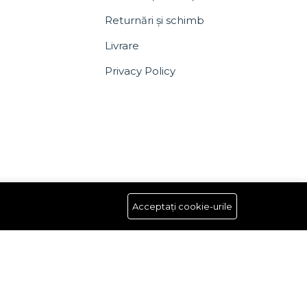
Returnări și schimb
Livrare
Privacy Policy
Acceptați cookie-urile
Follow Us
Up to 15% discount on your first subscribe