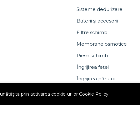
Sisteme dedurizare
Baterii și accesorii
Filtre schimb
Membrane osmotice
Piese schimb
Îngrijirea feței
Îngrijirea părului
Aromica Gold
nătățită prin activarea cookie-urilor
Cookie Policy
074 325 7498
Vânzări Cosmetice