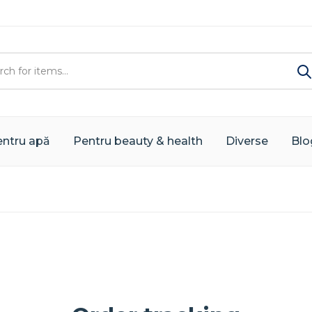
ntru apă
Pentru beauty & health
Diverse
Blo