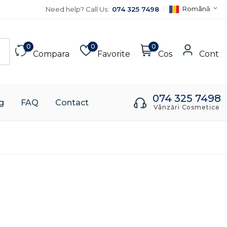
Română
Need help? Call Us:
074 325 7498
0
0
0
Compara
Favorite
Cos
Cont
074 325 7498
g
FAQ
Contact
Vânzări Cosmetice