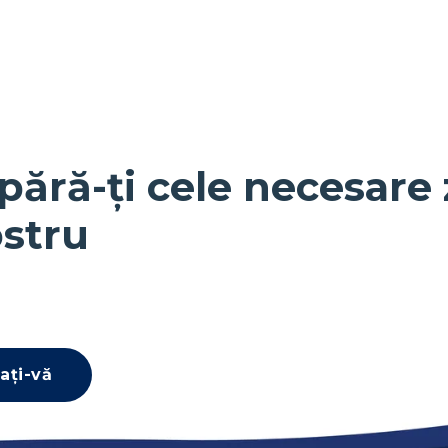
pără-ți cele necesare 
stru
ați-vă