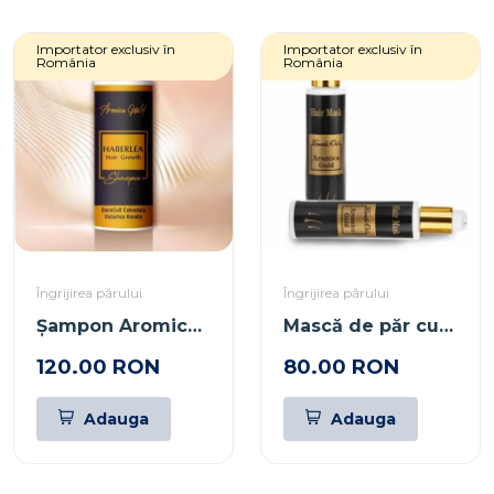
Importator exclusiv în
Importator exclusiv în
România
România
Îngrijirea părului
Îngrijirea părului
Șampon Aromica Gold Creștere Păr cu Celule Stem & Keratină
Mască de păr cu bivitaminol Aromica Gold 100 ml
120.00 RON
80.00 RON
Adauga
Adauga