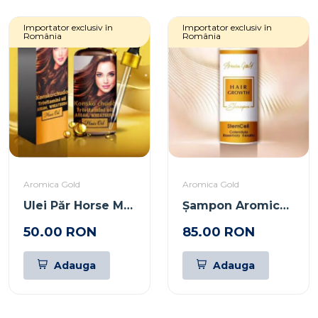
Importator exclusiv în
Importator exclusiv în
România
România
Aromica Gold
Aromica Gold
Ulei Păr Horse Miracle Trivitamine cu Argan & Germeni de Grâu 50ml
Șampon Aromica Gold Creștere Păr cu Celule Stem & Keratină 200ml
50.00 RON
85.00 RON
Adauga
Adauga