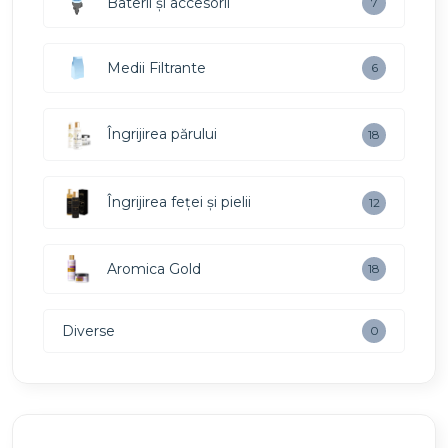
Baterii și accesorii
7
Medii Filtrante
6
Îngrijirea părului
18
Îngrijirea feței și pielii
12
Aromica Gold
18
Diverse
0