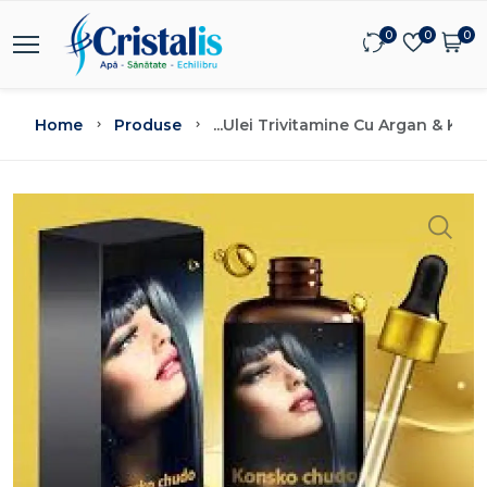
0
0
0
Home
Produse
...
Ulei Trivitamine Cu Argan & Kera