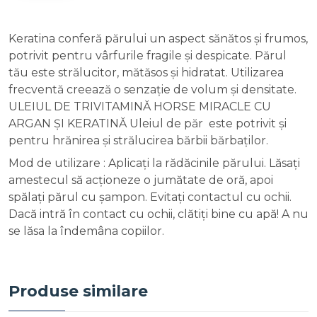
Keratina conferă părului un aspect sănătos și frumos,
potrivit pentru vârfurile fragile și despicate. Părul
tău este strălucitor, mătăsos și hidratat. Utilizarea
frecventă creează o senzație de volum și densitate.
ULEIUL DE TRIVITAMINĂ HORSE MIRACLE CU
ARGAN ȘI KERATINĂ Uleiul de păr este potrivit și
pentru hrănirea și strălucirea bărbii bărbaților.
Mod de utilizare : Aplicați la rădăcinile părului. Lăsați
amestecul să acționeze o jumătate de oră, apoi
spălați părul cu șampon. Evitați contactul cu ochii.
Dacă intră în contact cu ochii, clătiți bine cu apă! A nu
se lăsa la îndemâna copiilor.
Produse similare