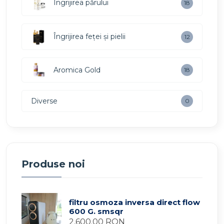
Îngrijirea părului
18
Îngrijirea feței și pielii
12
Aromica Gold
18
Diverse
0
Produse noi
filtru osmoza inversa direct flow
600 G. smsqr
2,600.00 RON