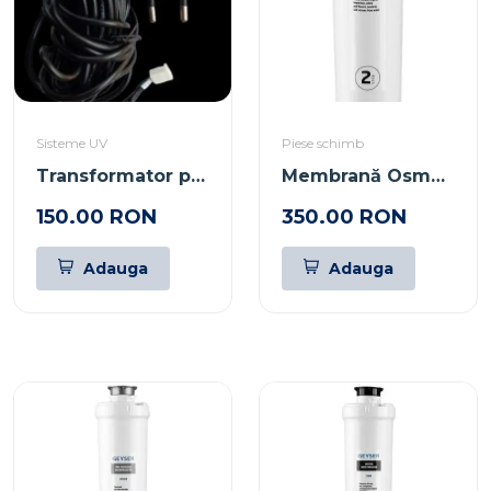
Sisteme UV
Piese schimb
Transformator pentru Valvă Clack
Membrană Osmoză Inversă Smart Prestij
150.00 RON
350.00 RON
Adauga
Adauga