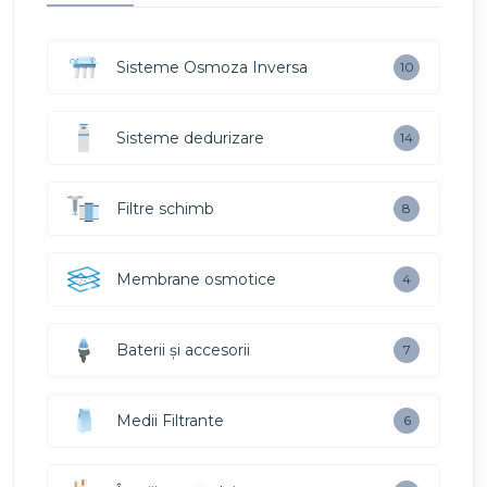
Sisteme Osmoza Inversa
10
Sisteme dedurizare
14
Filtre schimb
8
Membrane osmotice
4
Baterii și accesorii
7
Medii Filtrante
6