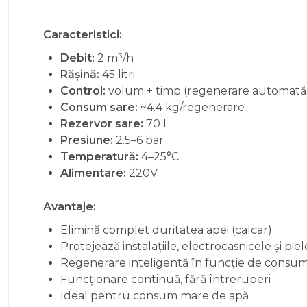
Caracteristici:
Debit:
2 m³/h
Rășină:
45 litri
Control:
volum + timp (regenerare automată
Consum sare:
~4.4 kg/regenerare
Rezervor sare:
70 L
Presiune:
2.5–6 bar
Temperatură:
4–25°C
Alimentare:
220V
Avantaje:
Elimină complet duritatea apei (calcar)
Protejează instalațiile, electrocasnicele și pie
Regenerare inteligentă în funcție de consum 
Funcționare continuă, fără întreruperi
Ideal pentru consum mare de apă