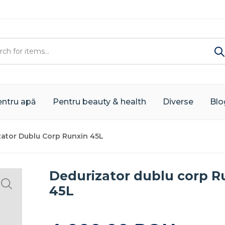
ntru apă
Pentru beauty & health
Diverse
Blo
zator Dublu Corp Runxin 45L
Dedurizator dublu corp R
45L