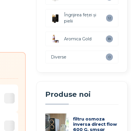
Îngrijirea feței și
12
pielii
Aromica Gold
18
Diverse
0
Produse noi
filtru osmoza
inversa direct flow
600 G. smsqr