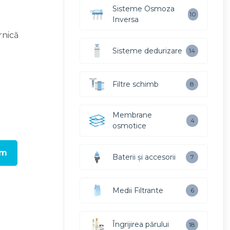
Sisteme Osmoza
10
Inversa
rnică
Sisteme dedurizare
14
Filtre schimb
8
Membrane
4
osmotice
um
Baterii și accesorii
7
Medii Filtrante
6
Îngrijirea părului
18