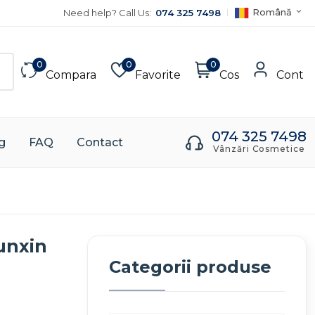
Română
Need help? Call Us:
074 325 7498
0
0
0
Compara
Favorite
Cos
Cont
074 325 7498
g
FAQ
Contact
Vânzări Cosmetice
unxin
Categorii produse