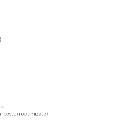
)
lea
(costuri optimizate)