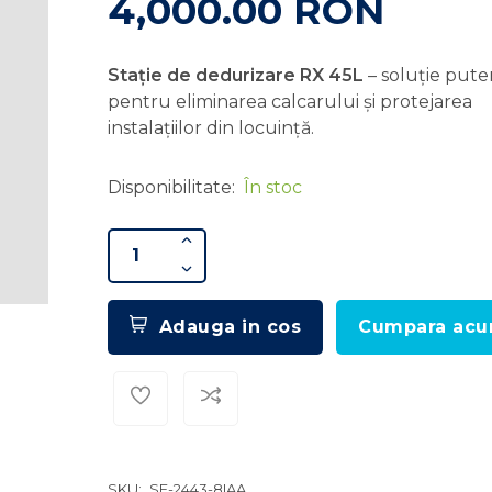
4,000.00 RON
Stație de dedurizare RX 45L
– soluție pute
pentru eliminarea calcarului și protejarea
instalațiilor din locuință.
Disponibilitate:
În stoc
Adauga in cos
Cumpara ac
SKU:
SF-2443-8IAA