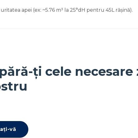
ritatea apei (ex: ~5.76 m³ la 25°dH pentru 45L rășină).
pără-ți cele necesare 
stru
ați-vă