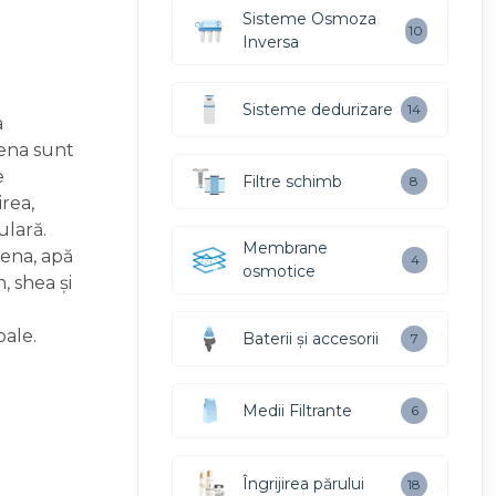
Sisteme Osmoza
10
Inversa
Sisteme dedurizare
14
a
ena sunt
e
Filtre schimb
8
irea,
ulară.
Membrane
ena, apă
4
osmotice
, shea și
oale.
Baterii și accesorii
7
Medii Filtrante
6
Îngrijirea părului
18