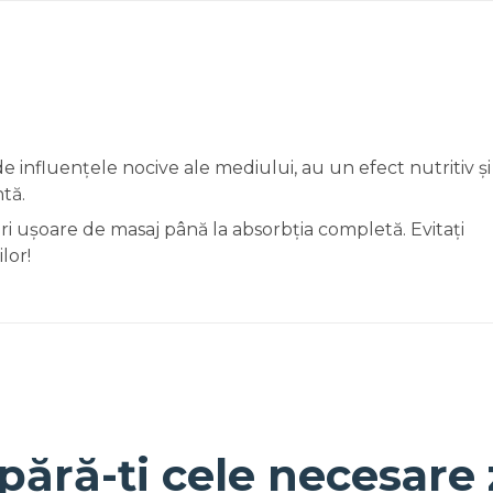
e influențele nocive ale mediului, au un efect nutritiv și
ntă.
ări ușoare de masaj până la absorbția completă. Evitați
lor!
pără-ți cele necesare 