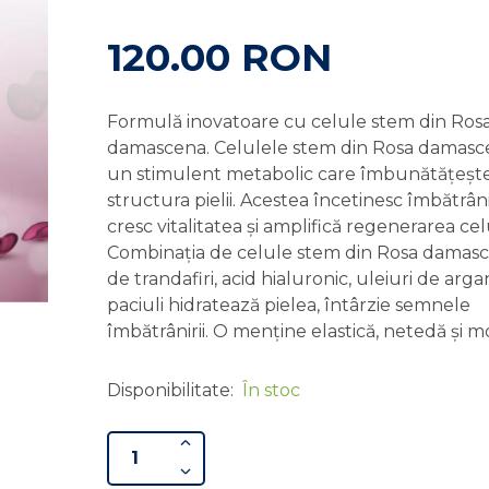
120.00 RON
Formulă inovatoare cu celule stem din Ros
damascena. Celulele stem din Rosa damasc
un stimulent metabolic care îmbunătățeșt
structura pielii. Acestea încetinesc îmbătrân
cresc vitalitatea și amplifică regenerarea cel
Combinația de celule stem din Rosa damasc
de trandafiri, acid hialuronic, uleiuri de argan
paciuli hidratează pielea, întârzie semnele
îmbătrânirii. O menține elastică, netedă și m
Disponibilitate:
În stoc