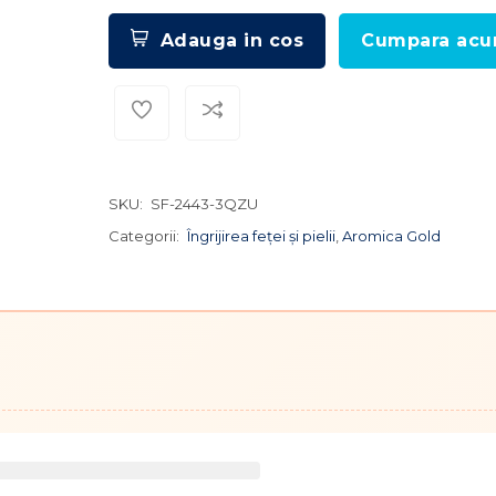
Adauga in cos
Cumpara ac
SKU:
SF-2443-3QZU
Categorii:
Îngrijirea feței și pielii
,
Aromica Gold