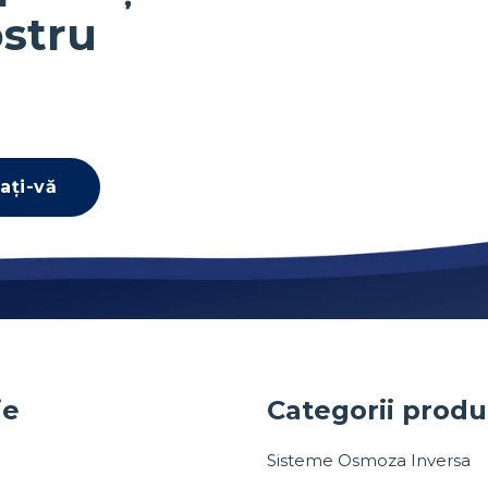
stru
ați-vă
ie
Categorii prod
Sisteme Osmoza Inversa