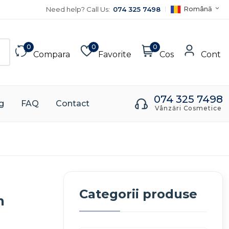
Română
Need help? Call Us:
074 325 7498
0
0
0
Compara
Favorite
Cos
Cont
074 325 7498
g
FAQ
Contact
Vânzări Cosmetice
Categorii produse
m