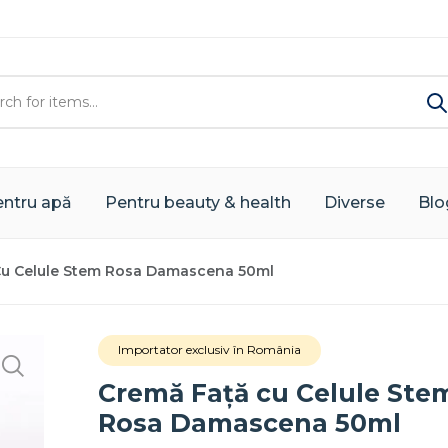
ntru apă
Pentru beauty & health
Diverse
Blo
Cu Celule Stem Rosa Damascena 50ml
Importator exclusiv în România
Cremă Față cu Celule Ste
Rosa Damascena 50ml