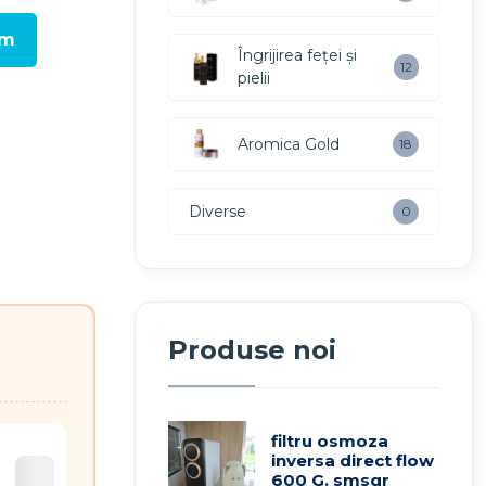
um
Îngrijirea feței și
12
pielii
Aromica Gold
18
Diverse
0
Produse noi
filtru osmoza
inversa direct flow
600 G. smsqr