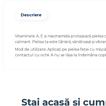
Descriere
Vitaminele A, E și niacinamida protejează pielea d
calmant. Pielea ta este tânără, sănătoasă și vibra
Mod de utilizare: Aplicați pe pielea feței cu mișc
contactul cu ochii. A nu se lăsa la îndemâna copii
Stai acasă și cum