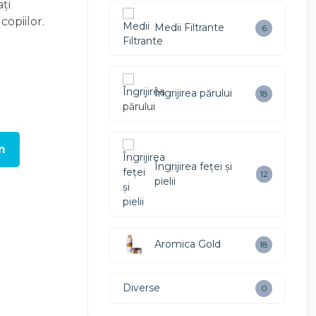
ți
copiilor.
Medii Filtrante
6
Îngrijirea părului
18
m
Îngrijirea feței și
12
pielii
Aromica Gold
18
Diverse
0