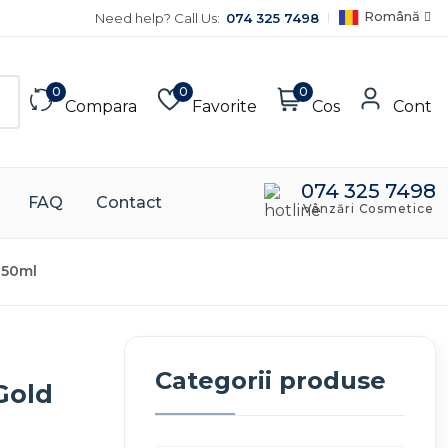
Română
Need help? Call Us:
074 325 7498
0
0
0
Compara
Favorite
Cos
Cont
074 325 7498
FAQ
Contact
Vânzări Cosmetice
 50ml
Categorii produse
Gold