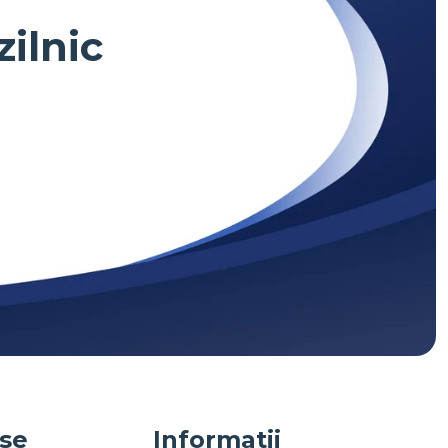
zilnic
use
Informatii