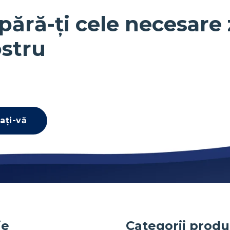
pără-ți cele necesare 
stru
ați-vă
ie
Categorii prod