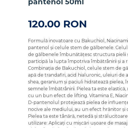
pantenol 50ml
120.00 RON
Formulă inovatoare cu Bakuchiol, Niacinami
pantenol și celule stem de gălbenele. Celu
de gălbenele îmbunătățesc structura pielii 
participă la lupta împotriva îmbătrânirii și a r
Combinația de Bakuchiol, celule stem de gă
apă de trandafiri, acid hialuronic, uleiuri de 
shea, geranium și paciuli hidratează pielea, î
semnele îmbătrânirii. Pielea ta este elastică,
cu un bun efect de lifting. Vitamina E, Niaci
D-pantenolul protejează pielea de influenț
nocive ale mediului, au un efect hrănitor și
Pielea ta este tânără, netedă și strălucitoar
utilizare: Aplicați cu mișcări ușoare de masa