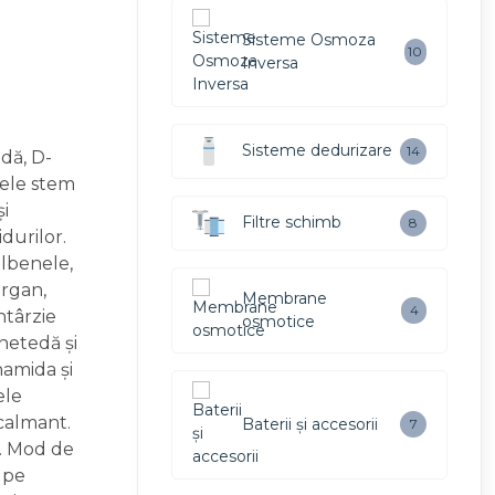
Sisteme Osmoza
10
Inversa
Sisteme dedurizare
14
dă, D-
lele stem
și
Filtre schimb
8
idurilor.
lbenele,
argan,
Membrane
4
ntârzie
osmotice
 netedă și
namida și
ele
 calmant.
Baterii și accesorii
7
e. Mod de
j pe