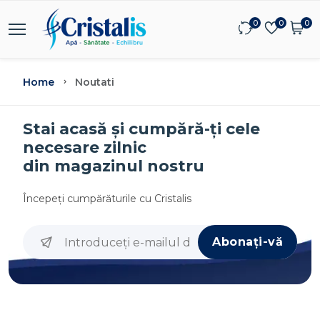
0
0
0
Home
Noutati
Stai acasă și cumpără-ți cele
necesare zilnic
din magazinul nostru
Începeţi cumpărăturile cu
Cristalis
Abonați-vă